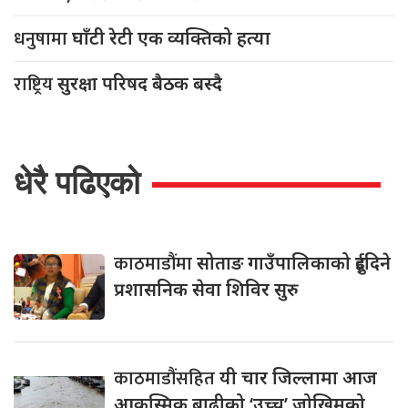
धनुषामा
घाँटी रेटी एक व्यक्तिको हत्या
राष्ट्रिय
सुरक्षा परिषद बैठक बस्दै
धेरै पढिएको
काठमाडौंमा
सोताङ गाउँपालिकाको दुईदिने
प्रशासनिक सेवा शिविर सुरु
काठमाडौंसहित
यी चार जिल्लामा आज
आकस्मिक बाढीको ‘उच्च’ जोखिमको