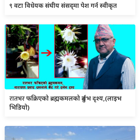
९
वटा विधेयक संघीय संसद्‌मा पेश गर्न स्वीकृत
रातभर
फक्रिएको ब्रह्मकमलको दुर्लभ दृश्य,(लाइभ
भिडियो)