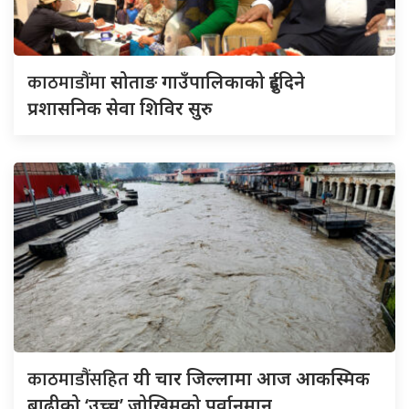
काठमाडौंमा
सोताङ गाउँपालिकाको दुईदिने
प्रशासनिक सेवा शिविर सुरु
काठमाडौंसहित
यी चार जिल्लामा आज आकस्मिक
बाढीको ‘उच्च’ जोखिमको पूर्वानुमान