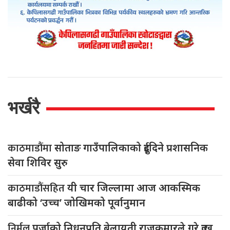
भर्खरै
काठमाडौंमा
सोताङ गाउँपालिकाको दुईदिने प्रशासनिक
सेवा शिविर सुरु
काठमाडौंसहित
यी चार जिल्लामा आज आकस्मिक
बाढीको ‘उच्च’ जोखिमको पूर्वानुमान
निर्मल
पुर्जाको निधनप्रति बेलायती राजकुमारले गरे दुःख