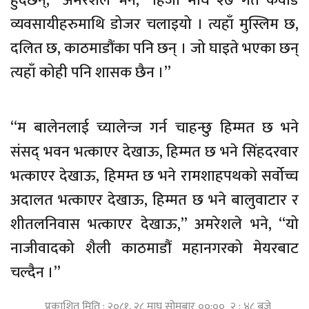
हुँदैछन्,” अमरेशले भने, “हिजो माघ २७ गते कवाड
व्यवसायीहरुमाथि डोजर चलाइयो । त्यहाँ मुस्लिम छ,
दलित छ, काठमाडौंका पनि छन् । जो घाइते भएका छन्
त्यहाँ कोही पनि शासक छैन ।”
“म बालेनलाई च्यालेन्ज गर्न चाहन्छु हिम्मत छ भने
संसद् भवन भत्काएर देखाऊ, हिम्मत छ भने सिंहदरवार
भत्काएर देखाऊ, हिमम्त छ भने रामशाहपथको सर्वोच्च
अदालत भत्काएर देखाऊ, हिम्मत छ भने बालुवाटार र
शीतलनिवास भत्काएर देखाऊ,” अमरेशले भने, “यो
नाजीवादको शैली काठमाडौं महानगरको मेयरबाट
चल्दैन ।”
प्रकाशित मिति : २०८१, २८ माघ सोमबार ००:०० २ : ४८ बजे