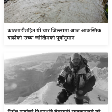
काठमाडौंसहित
यी चार जिल्लामा आज आकस्मिक
बाढीको ‘उच्च’ जोखिमको पूर्वानुमान
पुर्जाको निधनप्रति बेलायती राजकुमारले गरे