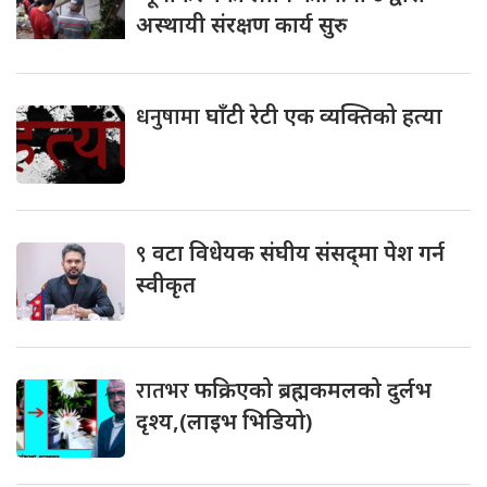
अस्थायी संरक्षण कार्य सुरु
धनुषामा
घाँटी रेटी एक व्यक्तिको हत्या
९
वटा विधेयक संघीय संसद्‌मा पेश गर्न
स्वीकृत
रातभर
फक्रिएको ब्रह्मकमलको दुर्लभ
दृश्य,(लाइभ भिडियो)