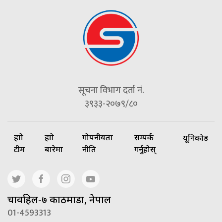
सूचना विभाग दर्ता नं.
३९३३-२०७९/८०
हाम्रो
हाम्रो
गोपनीयता
सम्पर्क
यूनिकोड
टीम
बारेमा
नीति
गर्नुहोस्
चावहिल-७ काठमाडौं, नेपाल
01-4593313