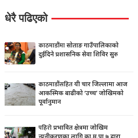
धेरै पढिएको
काठमाडौंमा
सोताङ गाउँपालिकाको
दुईदिने प्रशासनिक सेवा शिविर सुरु
काठमाडौंसहित
यी चार जिल्लामा आज
आकस्मिक बाढीको ‘उच्च’ जोखिमको
पूर्वानुमान
पहिरो
प्रभावित क्षेत्रमा जोखिम
न्यूनीकरणका लागि का.म.पा ७ द्वारा