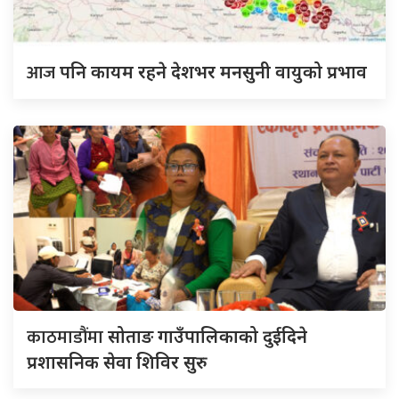
आज
पनि कायम रहने देशभर मनसुनी वायुको प्रभाव
काठमाडौंमा
सोताङ गाउँपालिकाको दुईदिने
प्रशासनिक सेवा शिविर सुरु