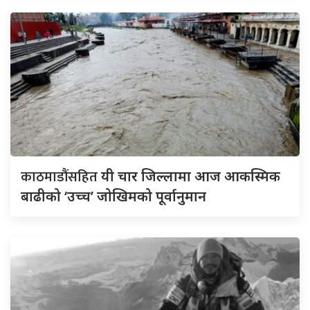
काठमाडौंसहित
यी चार जिल्लामा आज आकस्मिक
बाढीको ‘उच्च’ जोखिमको पूर्वानुमान