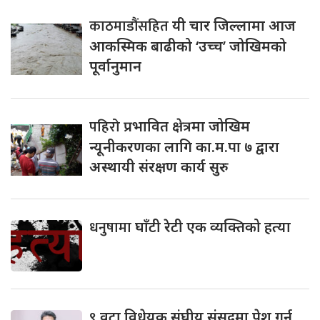
काठमाडौंसहित
यी चार जिल्लामा आज
आकस्मिक बाढीको ‘उच्च’ जोखिमको
पूर्वानुमान
पहिरो
प्रभावित क्षेत्रमा जोखिम
न्यूनीकरणका लागि का.म.पा ७ द्वारा
अस्थायी संरक्षण कार्य सुरु
धनुषामा
घाँटी रेटी एक व्यक्तिको हत्या
९
वटा विधेयक संघीय संसद्‌मा पेश गर्न