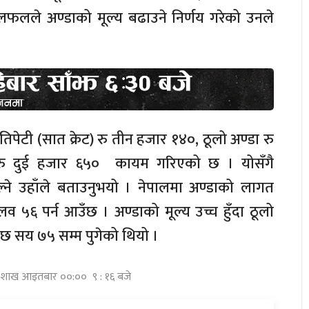
लफलले अण्डाको मूल्य बढाउने निर्णय गरेको उनले
रतिपेटी (सात क्रेट) रु तीन हजार १४०, ठूलो अण्डा रु
ु दुई हजार ६५० कायम गरिएको छ । योसँगै
ने उहाँले बताउनुभयो । नेपालमा अण्डाको लागत
लव ५६ पर्न आउँछ । अण्डाको मूल्य उच्च हुँदा ठूलो
ार छ सय ७५ सम्म पुगेको थियो ।
 बैशाख आइतबार ००:०० ९ : १६ बजे