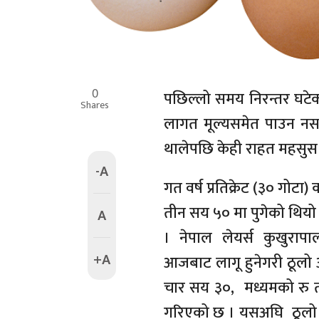
0
पछिल्लो समय निरन्तर घटेको
Shares
लागत मूल्यसमेत पाउन नसक
थालेपछि केही राहत महसुस 
-A
गत वर्ष प्रतिक्रेट (३० गोटा)
तीन सय ५० मा पुगेको थियो 
A
। नेपाल लेयर्स कुखुराप
+A
आजबाट लागू हुनेगरी ठूलो अण
चार सय ३०, मध्यमको रु 
गरिएको छ । यसअघि ठूलो अ