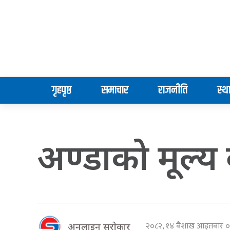
गृहपृष्ठ
समाचार
राजनीति
स्थ
अण्डाको मूल्य 
२०८२, १४ बैशाख आइतबार
अनलाइन सराेकार