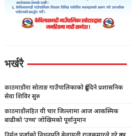
भर्खरै
काठमाडौंमा
सोताङ गाउँपालिकाको दुईदिने प्रशासनिक
सेवा शिविर सुरु
काठमाडौंसहित
यी चार जिल्लामा आज आकस्मिक
बाढीको ‘उच्च’ जोखिमको पूर्वानुमान
निर्मल
पुर्जाको निधनप्रति बेलायती राजकुमारले गरे दुःख