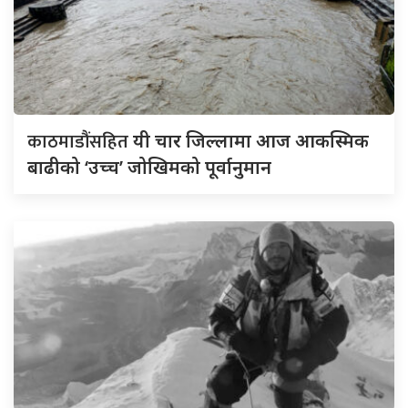
काठमाडौंसहित
यी चार जिल्लामा आज आकस्मिक
बाढीको ‘उच्च’ जोखिमको पूर्वानुमान