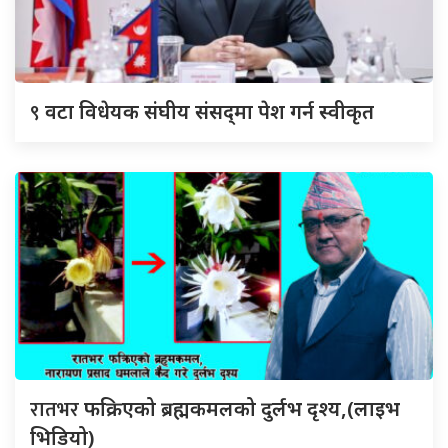
९
वटा विधेयक संघीय संसद्‌मा पेश गर्न स्वीकृत
रातभर
फक्रिएको ब्रह्मकमलको दुर्लभ दृश्य,(लाइभ
भिडियो)