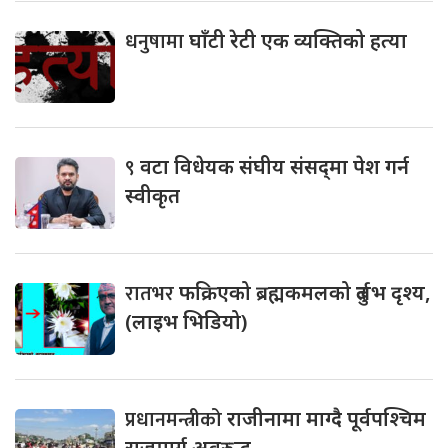
धनुषामा
घाँटी रेटी एक व्यक्तिको हत्या
९
वटा विधेयक संघीय संसद्‌मा पेश गर्न
स्वीकृत
रातभर
फक्रिएको ब्रह्मकमलको दुर्लभ दृश्य,
(लाइभ भिडियो)
प्रधानमन्त्रीको
राजीनामा माग्दै पूर्वपश्चिम
राजमार्ग अवरुद्ध