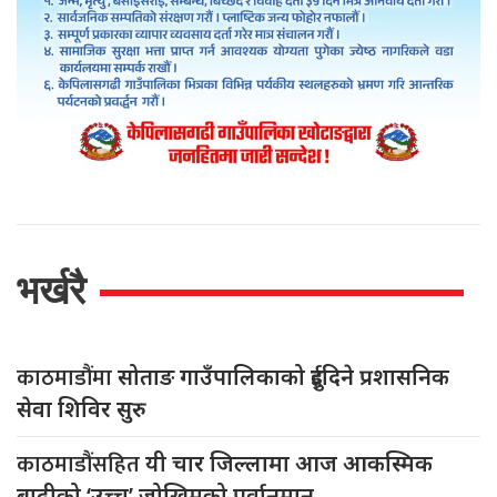
भर्खरै
काठमाडौंमा
सोताङ गाउँपालिकाको दुईदिने प्रशासनिक
सेवा शिविर सुरु
काठमाडौंसहित
यी चार जिल्लामा आज आकस्मिक
बाढीको ‘उच्च’ जोखिमको पूर्वानुमान