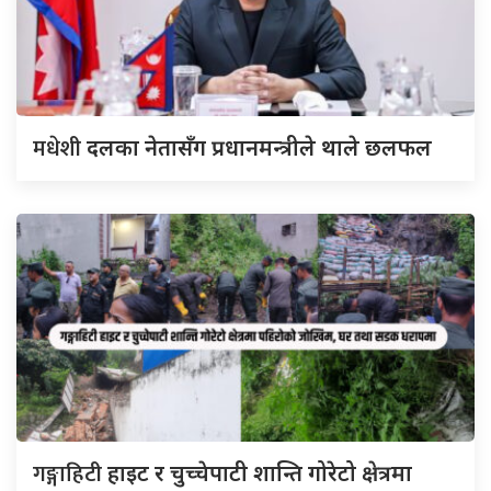
मधेशी
दलका नेतासँग प्रधानमन्त्रीले थाले छलफल
गङ्गाहिटी
हाइट र चुच्चेपाटी शान्ति गोरेटो क्षेत्रमा