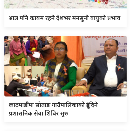
आज
पनि कायम रहने देशभर मनसुनी वायुको प्रभाव
काठमाडौंमा
सोताङ गाउँपालिकाको दुईदिने
प्रशासनिक सेवा शिविर सुरु