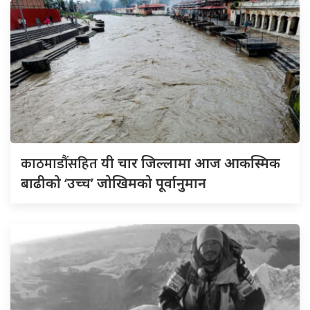
काठमाडौंसहित
यी चार जिल्लामा आज आकस्मिक
बाढीको ‘उच्च’ जोखिमको पूर्वानुमान