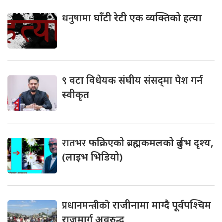
धनुषामा
घाँटी रेटी एक व्यक्तिको हत्या
९
वटा विधेयक संघीय संसद्‌मा पेश गर्न
स्वीकृत
रातभर
फक्रिएको ब्रह्मकमलको दुर्लभ दृश्य,
(लाइभ भिडियो)
प्रधानमन्त्रीको
राजीनामा माग्दै पूर्वपश्चिम
राजमार्ग अवरुद्ध