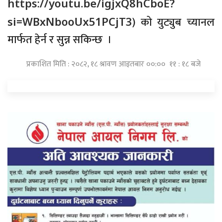
https://youtu.be/igjxQ8hCboE?
) को युट्युब च्यानल
si=WBxNbooUx51PCjT3
मार्फत हेर्न र सुन्न सकिन्छ ।
प्रकाशित मिति : २०८२, १८ श्रावण आइतबार ००:०० ११ : १८ बजे