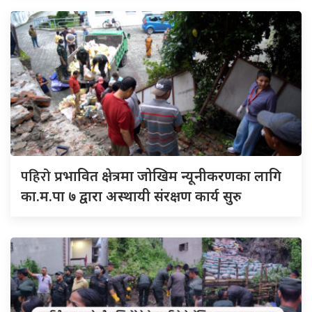
पहिरो
प्रभावित क्षेत्रमा जोखिम न्यूनीकरणका लागि
का.म.पा ७ द्वारा अस्थायी संरक्षण कार्य सुरु