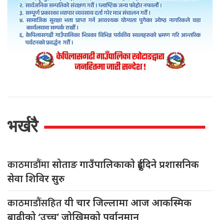
भर्खरै
काठमाडौंमा
सोताङ गाउँपालिकाको दुईदिने प्रशासनिक
सेवा शिविर सुरु
काठमाडौंसहित
यी चार जिल्लामा आज आकस्मिक
बाढीको ‘उच्च’ जोखिमको पूर्वानुमान