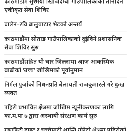
काठमाडौंमै
सुरु भयो खिजिदेम्बा गाउँपालिकाको तीनदिने
एकीकृत सेवा शिविर
बालेन–रवि
बालुवाटार भेटको अन्तर्य
काठमाडौंमा
सोताङ गाउँपालिकाको दुईदिने प्रशासनिक
सेवा शिविर सुरु
काठमाडौंसहित
यी चार जिल्लामा आज आकस्मिक
बाढीको ‘उच्च’ जोखिमको पूर्वानुमान
निर्मल
पुर्जाको निधनप्रति बेलायती राजकुमारले गरे दुःख
व्यक्त
पहिरो
प्रभावित क्षेत्रमा जोखिम न्यूनीकरणका लागि
का.म.पा ७ द्वारा अस्थायी संरक्षण कार्य सुरु
गङ्गाहिटी
हाइट र चुच्चेपाटी शान्ति गोरेटो क्षेत्रमा पहिरोको