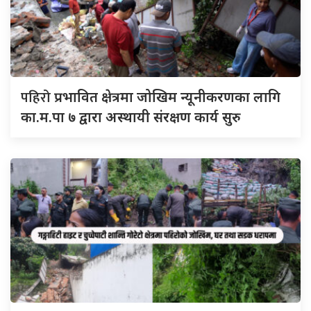
पहिरो
प्रभावित क्षेत्रमा जोखिम न्यूनीकरणका लागि
का.म.पा ७ द्वारा अस्थायी संरक्षण कार्य सुरु