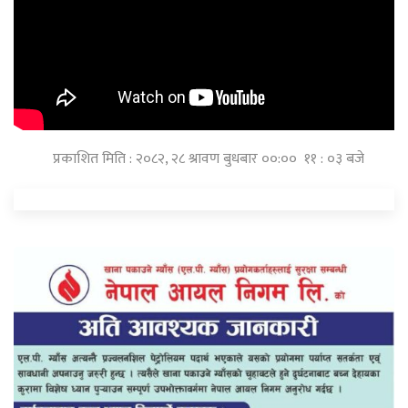
प्रकाशित मिति : २०८२, २८ श्रावण बुधबार ००:०० ११ : ०३ बजे