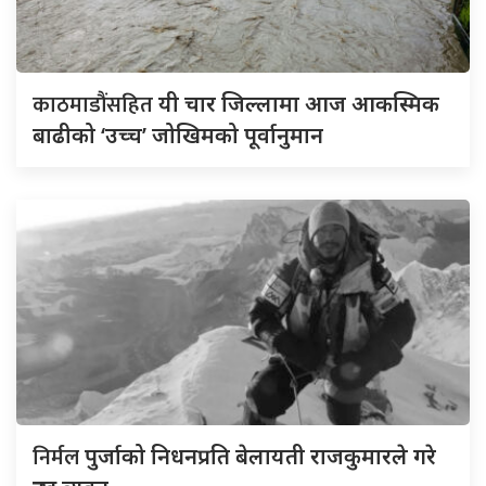
काठमाडौंसहित
यी चार जिल्लामा आज आकस्मिक
बाढीको ‘उच्च’ जोखिमको पूर्वानुमान
निर्मल
पुर्जाको निधनप्रति बेलायती राजकुमारले गरे