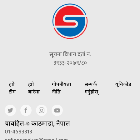
सूचना विभाग दर्ता नं.
३९३३-२०७९/८०
हाम्रो
हाम्रो
गोपनीयता
सम्पर्क
यूनिकोड
टीम
बारेमा
नीति
गर्नुहोस्
चावहिल-७ काठमाडौं, नेपाल
01-4593313