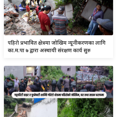
पहिरो
प्रभावित क्षेत्रमा जोखिम न्यूनीकरणका लागि
का.म.पा ७ द्वारा अस्थायी संरक्षण कार्य सुरु