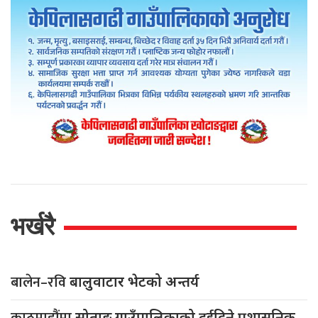
भर्खरै
बालेन–रवि
बालुवाटार भेटको अन्तर्य
सोताङ गाउँपालिकाको दुईदिने प्रशासनिक