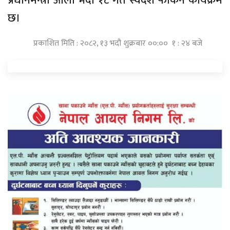
प्रधानमन्त्री ओली भदौ १८ गते स्वदेश फर्किने कार्यक्रम
छ।
प्रकाशित मिति : २०८२, १३ भदौ शुक्रबार ००:०० १ : २४ बजे