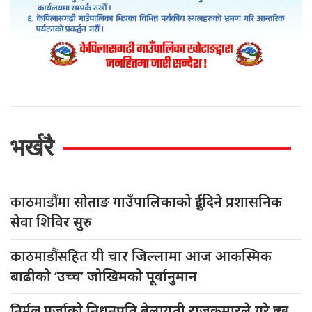
भर्खरै
काठमाडौंमा
सोताङ गाउँपालिकाको दुईदिने प्रशासनिक
सेवा शिविर सुरु
काठमाडौंसहित
यी चार जिल्लामा आज आकस्मिक
बाढीको ‘उच्च’ जोखिमको पूर्वानुमान
निर्मल
पुर्जाको निधनप्रति बेलायती राजकुमारले गरे दुःख