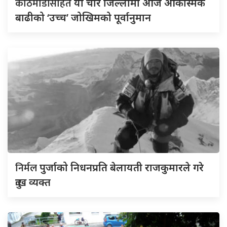
काठमाडौंसहित
यी चार जिल्लामा आज आकस्मिक
बाढीको ‘उच्च’ जोखिमको पूर्वानुमान
निर्मल
पुर्जाको निधनप्रति बेलायती राजकुमारले गरे
दुःख व्यक्त