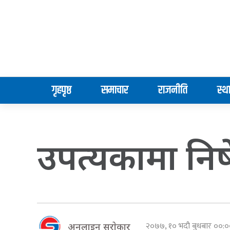
गृहपृष्ठ
समाचार
राजनीति
स्थ
उपत्यकामा निषे
२०७७, १० भदौ बुधबार ००
अनलाइन सराेकार