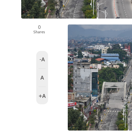
0
Shares
-A
A
+A