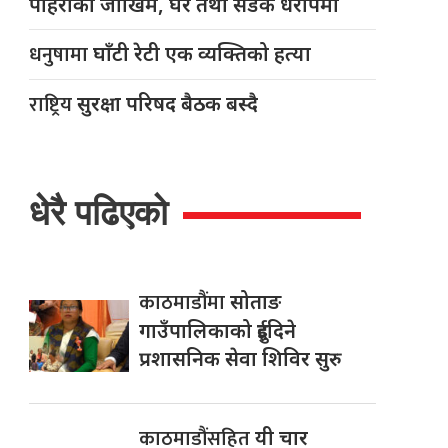
पहिरोको जोखिम, घर तथा सडक धरापमा
धनुषामा
घाँटी रेटी एक व्यक्तिको हत्या
राष्ट्रिय
सुरक्षा परिषद बैठक बस्दै
धेरै पढिएको
काठमाडौंमा
सोताङ
गाउँपालिकाको दुईदिने
प्रशासनिक सेवा शिविर सुरु
काठमाडौंसहित
यी चार