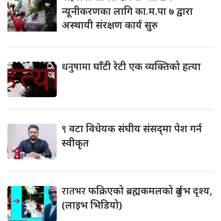
न्यूनीकरणका लागि का.म.पा ७ द्वारा
अस्थायी संरक्षण कार्य सुरु
धनुषामा
घाँटी रेटी एक व्यक्तिको हत्या
९
वटा विधेयक संघीय संसद्‌मा पेश गर्न
स्वीकृत
रातभर
फक्रिएको ब्रह्मकमलको दुर्लभ दृश्य,
(लाइभ भिडियो)