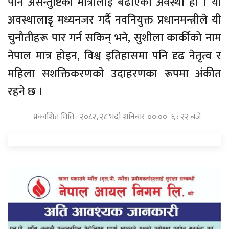
पनि असन्तुष्टिको मात्रालाई बढाएको अवस्था हो । यो
अवस्थालाइृ मध्यनजर गर्दै नवनियुक्त प्रधानमन्त्रीले यी
चुनौतीहरू पार गर्न सकिन् भने, सुशीला कार्कीको नाम
नेपाल मात्र होइन, विश्व इतिहासमा पनि दृढ नेतृत्व र
महिला सशक्तिकरणको उदाहरणका रूपमा अंकीत
रहने छ ।
प्रकाशित मिति : २०८२, २८ भदौ शनिबार ००:०० ६ : २२ बजे