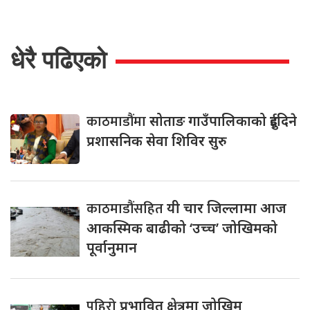
धेरै पढिएको
काठमाडौंमा
सोताङ गाउँपालिकाको दुईदिने
प्रशासनिक सेवा शिविर सुरु
काठमाडौंसहित
यी चार जिल्लामा आज
आकस्मिक बाढीको ‘उच्च’ जोखिमको
पूर्वानुमान
पहिरो
प्रभावित क्षेत्रमा जोखिम