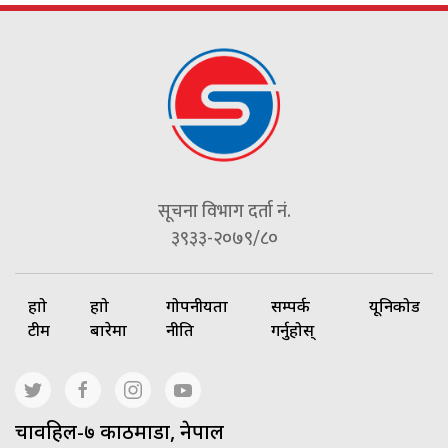
सूचना विभाग दर्ता नं.
३९३३-२०७९/८०
हाम्रो
हाम्रो
गोपनीयता
सम्पर्क
यूनिकोड
टीम
बारेमा
नीति
गर्नुहोस्
चावहिल-७ काठमाडौं, नेपाल