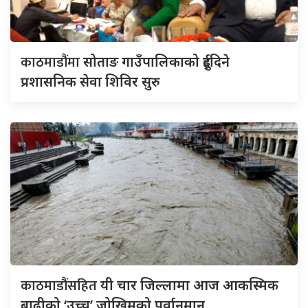
काठमाडौंमा
सोताङ गाउँपालिकाको दुईदिने
प्रशासनिक सेवा शिविर सुरु
काठमाडौंसहित
यी चार जिल्लामा आज आकस्मिक
बाढीको ‘उच्च’ जोखिमको पूर्वानुमान