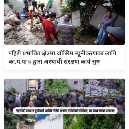
पहिरो
प्रभावित क्षेत्रमा जोखिम न्यूनीकरणका लागि
का.म.पा ७ द्वारा अस्थायी संरक्षण कार्य सुरु