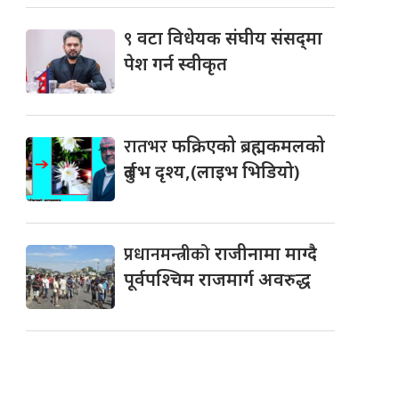
९
वटा विधेयक संघीय संसद्‌मा
पेश गर्न स्वीकृत
रातभर
फक्रिएको ब्रह्मकमलको
दुर्लभ दृश्य,(लाइभ भिडियो)
प्रधानमन्त्रीको
राजीनामा माग्दै
पूर्वपश्चिम राजमार्ग अवरुद्ध