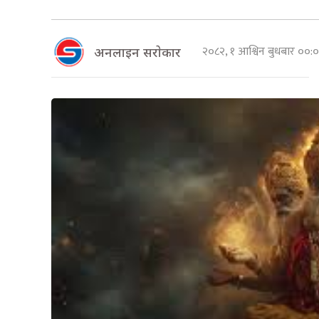
२०८२, १ आश्विन बुधबार ००
अनलाइन सराेकार