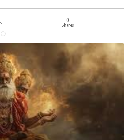
0
:००
Shares