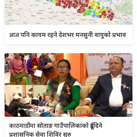
आज
पनि कायम रहने देशभर मनसुनी वायुको प्रभाव
काठमाडौंमा
सोताङ गाउँपालिकाको दुईदिने
प्रशासनिक सेवा शिविर सुरु