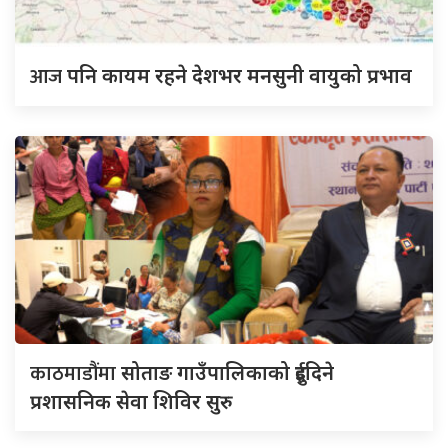
आज
पनि कायम रहने देशभर मनसुनी वायुको प्रभाव
काठमाडौंमा
सोताङ गाउँपालिकाको दुईदिने
प्रशासनिक सेवा शिविर सुरु