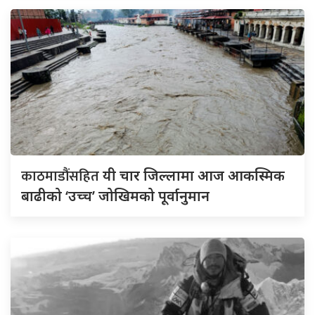
काठमाडौंसहित
यी चार जिल्लामा आज आकस्मिक
बाढीको ‘उच्च’ जोखिमको पूर्वानुमान