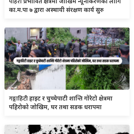
पहिरो
प्रभावित क्षेत्रमा जोखिम न्यूनीकरणका लागि
का.म.पा ७ द्वारा अस्थायी संरक्षण कार्य सुरु
गङ्गाहिटी
हाइट र चुच्चेपाटी शान्ति गोरेटो क्षेत्रमा
पहिरोको जोखिम, घर तथा सडक धरापमा