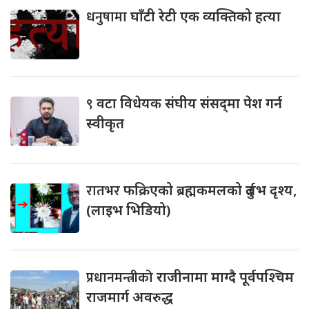
धनुषामा
घाँटी रेटी एक व्यक्तिको हत्या
९
वटा विधेयक संघीय संसद्‌मा पेश गर्न
स्वीकृत
रातभर
फक्रिएको ब्रह्मकमलको दुर्लभ दृश्य,
(लाइभ भिडियो)
प्रधानमन्त्रीको
राजीनामा माग्दै पूर्वपश्चिम
राजमार्ग अवरुद्ध