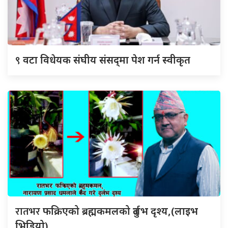
९
वटा विधेयक संघीय संसद्‌मा पेश गर्न स्वीकृत
रातभर
फक्रिएको ब्रह्मकमलको दुर्लभ दृश्य,(लाइभ
भिडियो)