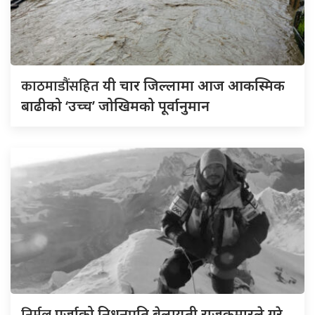
काठमाडौंसहित
यी चार जिल्लामा आज आकस्मिक
बाढीको ‘उच्च’ जोखिमको पूर्वानुमान
निर्मल
पुर्जाको निधनप्रति बेलायती राजकुमारले गरे