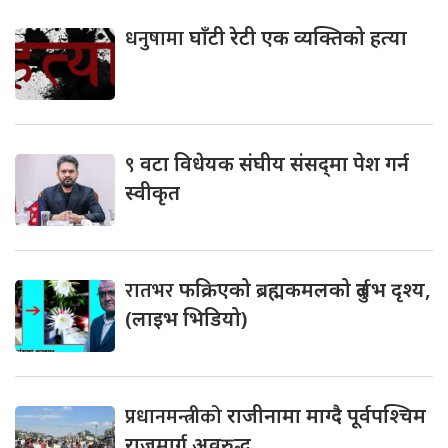
धनुषामा
घाँटी रेटी एक व्यक्तिको हत्या
९
वटा विधेयक संघीय संसद्‌मा पेश गर्न
स्वीकृत
रातभर
फक्रिएको ब्रह्मकमलको दुर्लभ दृश्य,
(लाइभ भिडियो)
प्रधानमन्त्रीको
राजीनामा माग्दै पूर्वपश्चिम
राजमार्ग अवरुद्ध