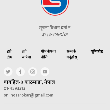
सूचना विभाग दर्ता नं.
३९३३-२०७९/८०
हाम्रो
हाम्रो
गोपनीयता
सम्पर्क
यूनिकोड
टीम
बारेमा
नीति
गर्नुहोस्
चावहिल-७ काठमाडौं, नेपाल
01-4593313
onlinesarokar@gmail.com