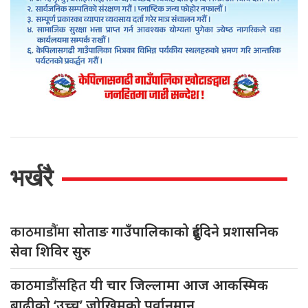
भर्खरै
काठमाडौंमा
सोताङ गाउँपालिकाको दुईदिने प्रशासनिक
सेवा शिविर सुरु
काठमाडौंसहित
यी चार जिल्लामा आज आकस्मिक
बाढीको ‘उच्च’ जोखिमको पूर्वानुमान