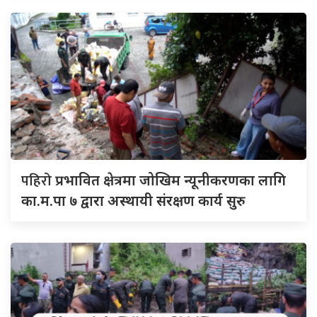
पहिरो
प्रभावित क्षेत्रमा जोखिम न्यूनीकरणका लागि
का.म.पा ७ द्वारा अस्थायी संरक्षण कार्य सुरु