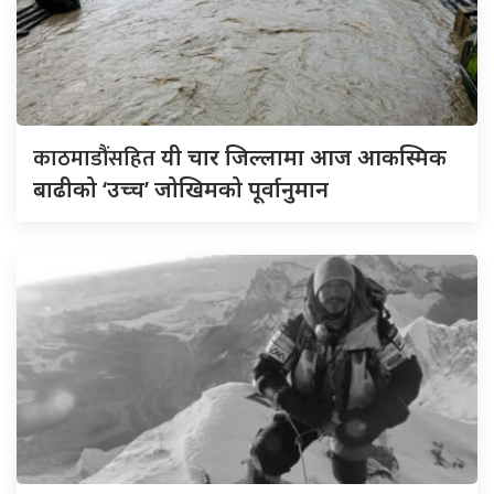
काठमाडौंसहित
यी चार जिल्लामा आज आकस्मिक
बाढीको ‘उच्च’ जोखिमको पूर्वानुमान