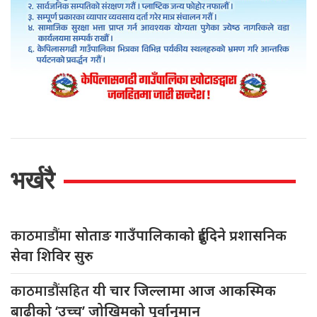
भर्खरै
काठमाडौंमा
सोताङ गाउँपालिकाको दुईदिने प्रशासनिक
सेवा शिविर सुरु
काठमाडौंसहित
यी चार जिल्लामा आज आकस्मिक
बाढीको ‘उच्च’ जोखिमको पूर्वानुमान