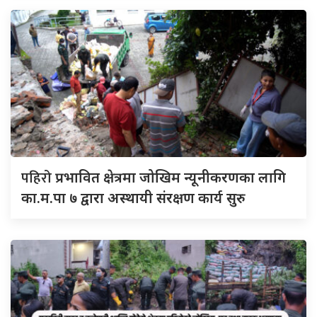
पहिरो
प्रभावित क्षेत्रमा जोखिम न्यूनीकरणका लागि
का.म.पा ७ द्वारा अस्थायी संरक्षण कार्य सुरु