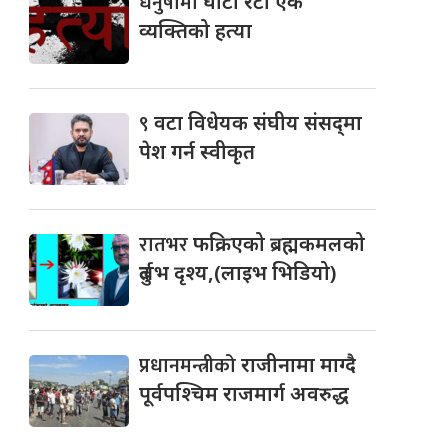
धनुषामा
घाँटी रेटी एक
व्यक्तिको हत्या
९
वटा विधेयक संघीय संसद्‌मा
पेश गर्न स्वीकृत
रातभर
फक्रिएको ब्रह्मकमलको
दुर्लभ दृश्य,(लाइभ भिडियो)
प्रधानमन्त्रीको
राजीनामा माग्दै
पूर्वपश्चिम राजमार्ग अवरुद्ध