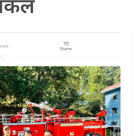
दमकल
70
 ००:००
Shares