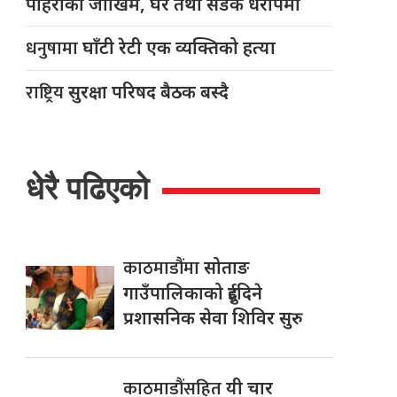
पहिरोको जोखिम, घर तथा सडक धरापमा
धनुषामा
घाँटी रेटी एक व्यक्तिको हत्या
राष्ट्रिय
सुरक्षा परिषद बैठक बस्दै
धेरै पढिएको
काठमाडौंमा
सोताङ
गाउँपालिकाको दुईदिने
प्रशासनिक सेवा शिविर सुरु
काठमाडौंसहित
यी चार