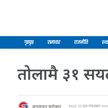
गृहपृष्ठ
समाचार
राजनीति
स्थ
तोलामै ३१ सयल
२०८२, २२ पुस मंगलबार ००
अनलाइन सराेकार