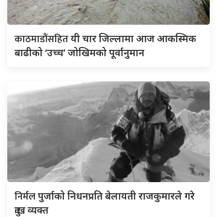
काठमाडौंसहित
यी चार जिल्लामा आज आकस्मिक
बाढीको ‘उच्च’ जोखिमको पूर्वानुमान
निर्मल
पुर्जाको निधनप्रति बेलायती राजकुमारले गरे
दुःख व्यक्त