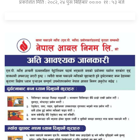
प्रकाशित मिति : २०८२, २४ पुस बिहिबार ००:०० ११ : ५३ बजे