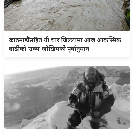
काठमाडौंसहित
यी चार जिल्लामा आज आकस्मिक
बाढीको ‘उच्च’ जोखिमको पूर्वानुमान