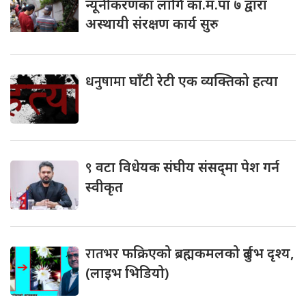
न्यूनीकरणका लागि का.म.पा ७ द्वारा
अस्थायी संरक्षण कार्य सुरु
धनुषामा
घाँटी रेटी एक व्यक्तिको हत्या
९
वटा विधेयक संघीय संसद्‌मा पेश गर्न
स्वीकृत
रातभर
फक्रिएको ब्रह्मकमलको दुर्लभ दृश्य,
(लाइभ भिडियो)