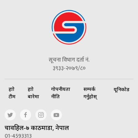
सूचना विभाग दर्ता नं.
३९३३-२०७९/८०
हाम्रो
हाम्रो
गोपनीयता
सम्पर्क
यूनिकोड
टीम
बारेमा
नीति
गर्नुहोस्
चावहिल-७ काठमाडौं, नेपाल
01-4593313