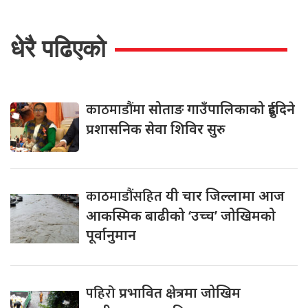
धेरै पढिएको
काठमाडौंमा
सोताङ गाउँपालिकाको दुईदिने
प्रशासनिक सेवा शिविर सुरु
काठमाडौंसहित
यी चार जिल्लामा आज
आकस्मिक बाढीको ‘उच्च’ जोखिमको
पूर्वानुमान
पहिरो
प्रभावित क्षेत्रमा जोखिम