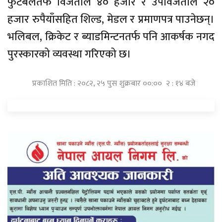
फुटबलतर्फ विजेताले ४० हजार र उपविजेताले २०
हजार रुपैयाँसहित शिल्ड, मेडल र प्रमाणपत्र पाउनेछन्।
भलिबल, क्रिकेट र ब्याडमिन्टनतर्फ पनि आकर्षक नगद
पुरस्कारको व्यवस्था गरिएको छ।
प्रकाशित मिति : २०८२, २५ पुस शुक्रबार ००:०० २ : १४ बजे