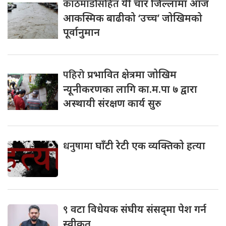
काठमाडौंसहित
यी चार जिल्लामा आज
आकस्मिक बाढीको ‘उच्च’ जोखिमको
पूर्वानुमान
पहिरो
प्रभावित क्षेत्रमा जोखिम
न्यूनीकरणका लागि का.म.पा ७ द्वारा
अस्थायी संरक्षण कार्य सुरु
धनुषामा
घाँटी रेटी एक व्यक्तिको हत्या
९
वटा विधेयक संघीय संसद्‌मा पेश गर्न
स्वीकृत