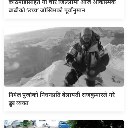
काठमाडौंसहित
यी चार जिल्लामा आज आकस्मिक
बाढीको ‘उच्च’ जोखिमको पूर्वानुमान
निर्मल
पुर्जाको निधनप्रति बेलायती राजकुमारले गरे
दुःख व्यक्त