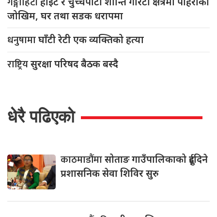
गङ्गाहिटी
हाइट र चुच्चेपाटी शान्ति गोरेटो क्षेत्रमा पहिरोको
जोखिम, घर तथा सडक धरापमा
धनुषामा
घाँटी रेटी एक व्यक्तिको हत्या
राष्ट्रिय
सुरक्षा परिषद बैठक बस्दै
धेरै पढिएको
काठमाडौंमा
सोताङ गाउँपालिकाको दुईदिने
प्रशासनिक सेवा शिविर सुरु