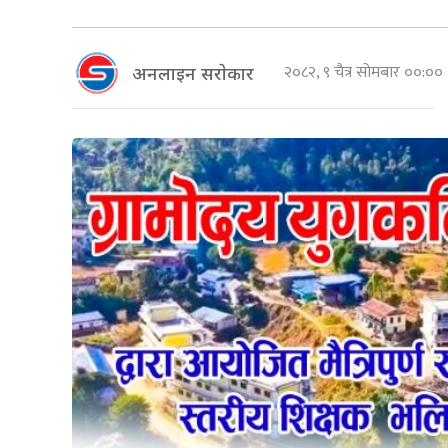
२०८२, ९ चैत्र सोमबार ००:०
अनलाइन सराेकार