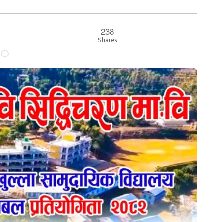
238
०
Shares