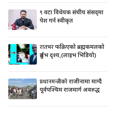
९
वटा विधेयक संघीय संसद्‌मा
पेश गर्न स्वीकृत
रातभर
फक्रिएको ब्रह्मकमलको
दुर्लभ दृश्य,(लाइभ भिडियो)
प्रधानमन्त्रीको
राजीनामा माग्दै
पूर्वपश्चिम राजमार्ग अवरुद्ध