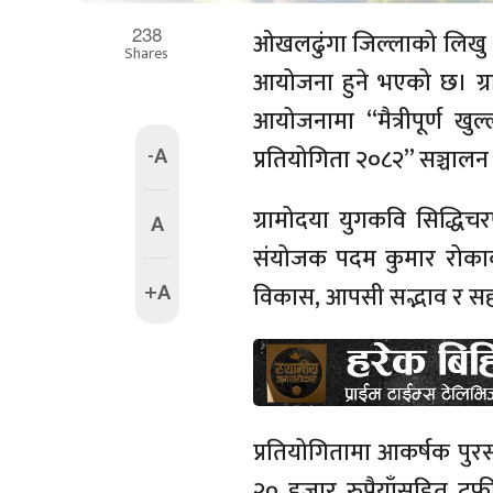
238
ओखलढुंगा जिल्लाको लिखु 
Shares
आयोजना हुने भएको छ। ग्र
आयोजनामा “मैत्रीपूर्ण ख
-A
प्रतियोगिता २०८२” सञ्चालन
ग्रामोदया युगकवि सिद्धिच
A
संयोजक पदम कुमार रोकाक
+A
विकास, आपसी सद्भाव र सहकार्
प्रतियोगितामा आकर्षक पुरस
२० हजार रुपैयाँसहित ट्रफी,