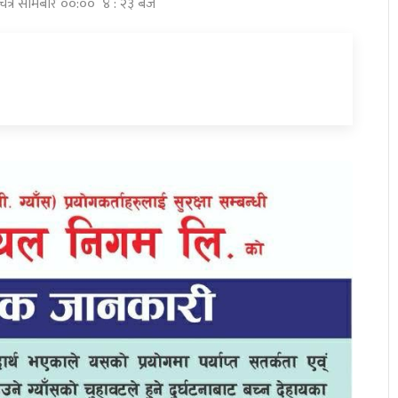
 चैत्र सोमबार ००:०० ४ : २३ बजे