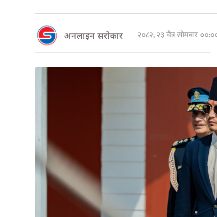
२०८२, २३ चैत्र सोमबार ००:
अनलाइन सराेकार