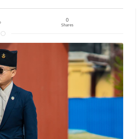
0
००
Shares