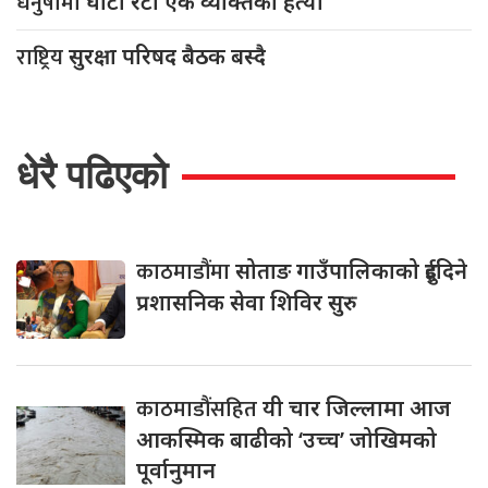
धनुषामा
घाँटी रेटी एक व्यक्तिको हत्या
राष्ट्रिय
सुरक्षा परिषद बैठक बस्दै
धेरै पढिएको
काठमाडौंमा
सोताङ गाउँपालिकाको दुईदिने
प्रशासनिक सेवा शिविर सुरु
काठमाडौंसहित
यी चार जिल्लामा आज
आकस्मिक बाढीको ‘उच्च’ जोखिमको
पूर्वानुमान