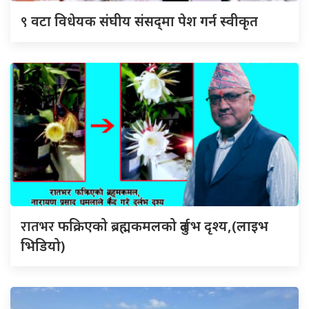
९
वटा विधेयक संघीय संसद्‌मा पेश गर्न स्वीकृत
रातभर
फक्रिएको ब्रह्मकमलको दुर्लभ दृश्य,(लाइभ
भिडियो)