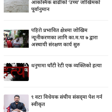
आकस्मिक बाढीको ‘उच्च’ जोखिमको
पूर्वानुमान
पहिरो
प्रभावित क्षेत्रमा जोखिम
न्यूनीकरणका लागि का.म.पा ७ द्वारा
अस्थायी संरक्षण कार्य सुरु
धनुषामा
घाँटी रेटी एक व्यक्तिको हत्या
९
वटा विधेयक संघीय संसद्‌मा पेश गर्न
स्वीकृत