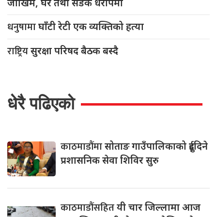
जोखिम, घर तथा सडक धरापमा
धनुषामा
घाँटी रेटी एक व्यक्तिको हत्या
राष्ट्रिय
सुरक्षा परिषद बैठक बस्दै
धेरै पढिएको
काठमाडौंमा
सोताङ गाउँपालिकाको दुईदिने
प्रशासनिक सेवा शिविर सुरु
काठमाडौंसहित
यी चार जिल्लामा आज