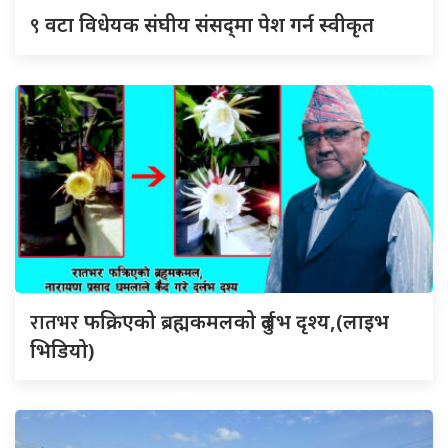
९
वटा विधेयक संघीय संसद्‌मा पेश गर्न स्वीकृत
रातभर
फक्रिएको ब्रह्मकमलको दुर्लभ दृश्य,(लाइभ
भिडियो)