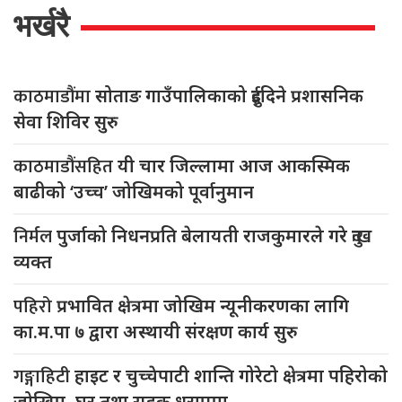
भर्खरै
काठमाडौंमा
सोताङ गाउँपालिकाको दुईदिने प्रशासनिक
सेवा शिविर सुरु
काठमाडौंसहित
यी चार जिल्लामा आज आकस्मिक
बाढीको ‘उच्च’ जोखिमको पूर्वानुमान
निर्मल
पुर्जाको निधनप्रति बेलायती राजकुमारले गरे दुःख
व्यक्त
पहिरो
प्रभावित क्षेत्रमा जोखिम न्यूनीकरणका लागि
का.म.पा ७ द्वारा अस्थायी संरक्षण कार्य सुरु
गङ्गाहिटी
हाइट र चुच्चेपाटी शान्ति गोरेटो क्षेत्रमा पहिरोको
जोखिम, घर तथा सडक धरापमा