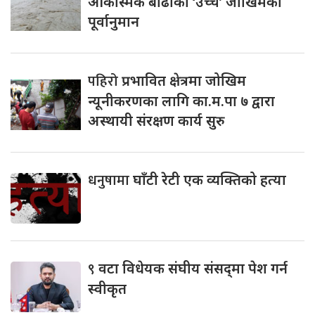
आकस्मिक बाढीको ‘उच्च’ जोखिमको
पूर्वानुमान
पहिरो
प्रभावित क्षेत्रमा जोखिम
न्यूनीकरणका लागि का.म.पा ७ द्वारा
अस्थायी संरक्षण कार्य सुरु
धनुषामा
घाँटी रेटी एक व्यक्तिको हत्या
९
वटा विधेयक संघीय संसद्‌मा पेश गर्न
स्वीकृत