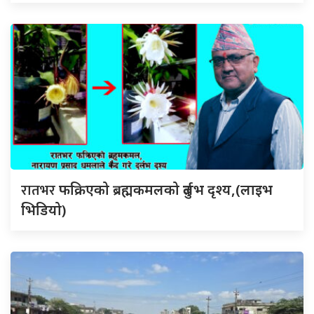
रातभर
फक्रिएको ब्रह्मकमलको दुर्लभ दृश्य,(लाइभ
भिडियो)