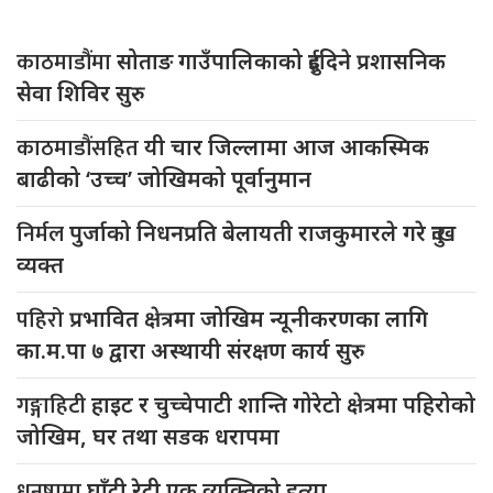
काठमाडौंमा
सोताङ गाउँपालिकाको दुईदिने प्रशासनिक
सेवा शिविर सुरु
काठमाडौंसहित
यी चार जिल्लामा आज आकस्मिक
बाढीको ‘उच्च’ जोखिमको पूर्वानुमान
निर्मल
पुर्जाको निधनप्रति बेलायती राजकुमारले गरे दुःख
व्यक्त
पहिरो
प्रभावित क्षेत्रमा जोखिम न्यूनीकरणका लागि
का.म.पा ७ द्वारा अस्थायी संरक्षण कार्य सुरु
गङ्गाहिटी
हाइट र चुच्चेपाटी शान्ति गोरेटो क्षेत्रमा पहिरोको
जोखिम, घर तथा सडक धरापमा
धनुषामा
घाँटी रेटी एक व्यक्तिको हत्या