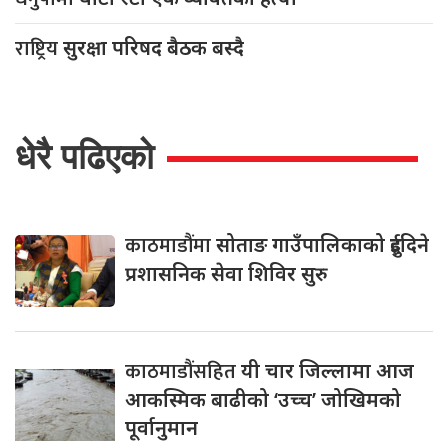
राष्ट्रिय
सुरक्षा परिषद बैठक बस्दै
धेरै पढिएको
काठमाडौंमा
सोताङ गाउँपालिकाको दुईदिने
प्रशासनिक सेवा शिविर सुरु
काठमाडौंसहित
यी चार जिल्लामा आज
आकस्मिक बाढीको ‘उच्च’ जोखिमको
पूर्वानुमान