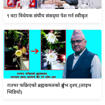
९
वटा विधेयक संघीय संसद्‌मा पेश गर्न स्वीकृत
रातभर
फक्रिएको ब्रह्मकमलको दुर्लभ दृश्य,(लाइभ
भिडियो)