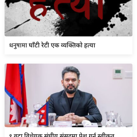
धनुषामा
घाँटी रेटी एक व्यक्तिको हत्या
९
वटा विधेयक संघीय संसद्‌मा पेश गर्न स्वीकृत