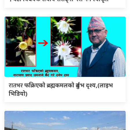
रातभर
फक्रिएको ब्रह्मकमलको दुर्लभ दृश्य,(लाइभ
भिडियो)