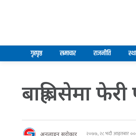
गृहपृष्ठ
समाचार
राजनीति
स्थ
बाह्रबिसेमा फेर
२०७७, २८ भदौ आइतबार ०
अनलाइन सराेकार