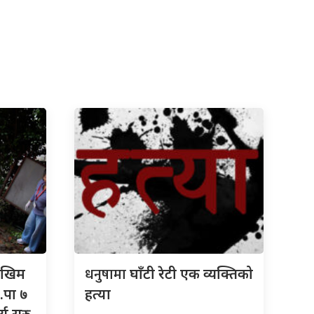
धनुषामा
जोखिम
घाँटी रेटी एक व्यक्तिको
.पा ७
हत्या
्य सुरु