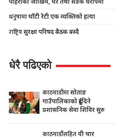
पहिरोको जोखिम, घर तथा सडक धरापमा
धनुषामा
घाँटी रेटी एक व्यक्तिको हत्या
राष्ट्रिय
सुरक्षा परिषद बैठक बस्दै
धेरै पढिएको
काठमाडौंमा
सोताङ
गाउँपालिकाको दुईदिने
प्रशासनिक सेवा शिविर सुरु
काठमाडौंसहित
यी चार