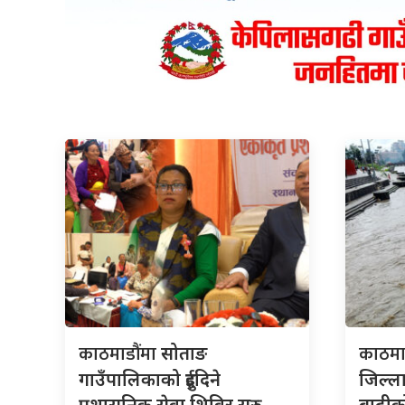
काठमाडौंमा
काठमा
सोताङ
गाउँपालिकाको दुईदिने
जिल्
प्रशासनिक सेवा शिविर सुरु
बाढीक