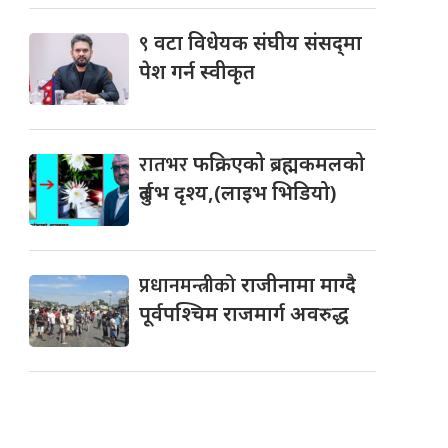
९
वटा विधेयक संघीय संसद्‌मा
पेश गर्न स्वीकृत
रातभर
फक्रिएको ब्रह्मकमलको
दुर्लभ दृश्य,(लाइभ भिडियो)
प्रधानमन्त्रीको
राजीनामा माग्दै
पूर्वपश्चिम राजमार्ग अवरुद्ध