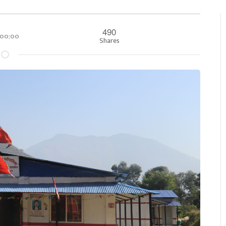
490
र ००:००
Shares