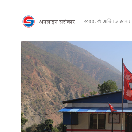
२०७७, २५ आश्विन आइतबा
अनलाइन सराेकार