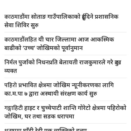
काठमाडौंमा
सोताङ गाउँपालिकाको दुईदिने प्रशासनिक
सेवा शिविर सुरु
काठमाडौंसहित
यी चार जिल्लामा आज आकस्मिक
बाढीको ‘उच्च’ जोखिमको पूर्वानुमान
निर्मल
पुर्जाको निधनप्रति बेलायती राजकुमारले गरे दुःख
व्यक्त
पहिरो
प्रभावित क्षेत्रमा जोखिम न्यूनीकरणका लागि
का.म.पा ७ द्वारा अस्थायी संरक्षण कार्य सुरु
गङ्गाहिटी
हाइट र चुच्चेपाटी शान्ति गोरेटो क्षेत्रमा पहिरोको
जोखिम, घर तथा सडक धरापमा
धनुषामा
घाँटी रेटी एक व्यक्तिको हत्या