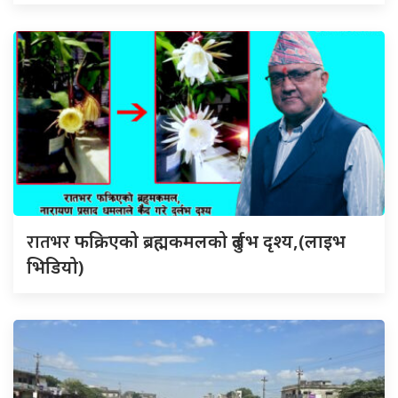
रातभर
फक्रिएको ब्रह्मकमलको दुर्लभ दृश्य,(लाइभ
भिडियो)