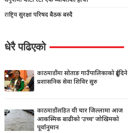
राष्ट्रिय
सुरक्षा परिषद बैठक बस्दै
धेरै पढिएको
काठमाडौंमा
सोताङ गाउँपालिकाको दुईदिने
प्रशासनिक सेवा शिविर सुरु
काठमाडौंसहित
यी चार जिल्लामा आज
आकस्मिक बाढीको ‘उच्च’ जोखिमको
पूर्वानुमान