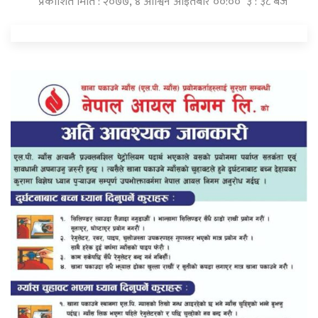
प्रकाशित मिति : २०७७, ४ आश्विन आइतबार ००:०० ३ : ३८ बजे