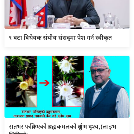
९
वटा विधेयक संघीय संसद्‌मा पेश गर्न स्वीकृत
रातभर
फक्रिएको ब्रह्मकमलको दुर्लभ दृश्य,(लाइभ