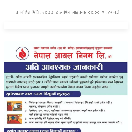
प्रकाशित मिति : २०७७, ४ आश्विन आइतबार ००:०० ५ : १२ बजे