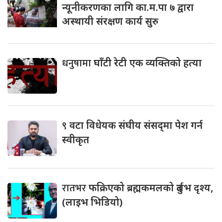
न्यूनीकरणका लागि का.म.पा ७ द्वारा
अस्थायी संरक्षण कार्य सुरु
धनुषामा
घाँटी रेटी एक व्यक्तिको हत्या
९
वटा विधेयक संघीय संसद्‌मा पेश गर्न
स्वीकृत
रातभर
फक्रिएको ब्रह्मकमलको दुर्लभ दृश्य,
(लाइभ भिडियो)