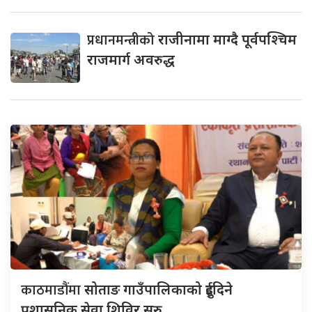
प्रधानमन्त्रीको
राजीनामा माग्दै पूर्वपश्चिम
राजमार्ग अवरुद्ध
काठमाडौंमा
सोताङ गाउँपालिकाको दुईदिने
प्रशासनिक सेवा शिविर सुरु