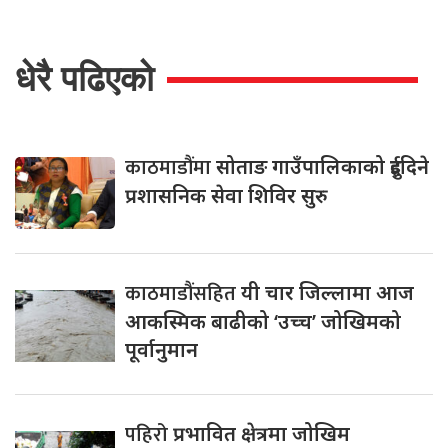
धेरै पढिएको
काठमाडौंमा
सोताङ गाउँपालिकाको दुईदिने
प्रशासनिक सेवा शिविर सुरु
काठमाडौंसहित
यी चार जिल्लामा आज
आकस्मिक बाढीको ‘उच्च’ जोखिमको
पूर्वानुमान
पहिरो
प्रभावित क्षेत्रमा जोखिम