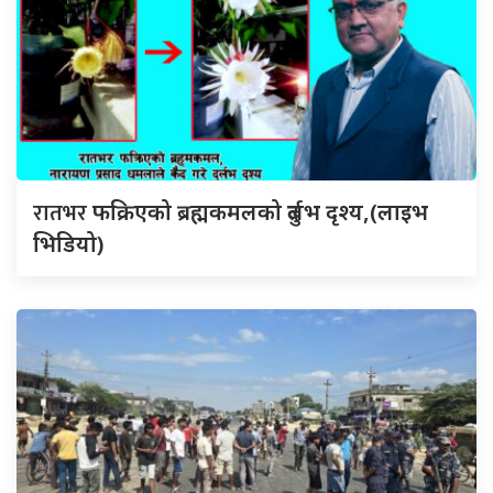
रातभर
फक्रिएको ब्रह्मकमलको दुर्लभ दृश्य,(लाइभ
भिडियो)