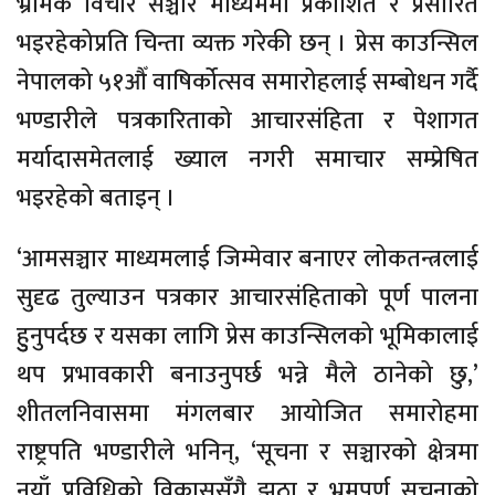
भ्रामक विचार सञ्चार माध्यममा प्रकाशित र प्रसारित
भइरहेकोप्रति चिन्ता व्यक्त गरेकी छन् । प्रेस काउन्सिल
नेपालको ५१औँ वाषिर्कोत्सव समारोहलाई सम्बोधन गर्दै
भण्डारीले पत्रकारिताको आचारसंहिता र पेशागत
मर्यादासमेतलाई ख्याल नगरी समाचार सम्प्रेषित
भइरहेको बताइन् ।
‘आमसञ्चार माध्यमलाई जिम्मेवार बनाएर लोकतन्त्रलाई
सुदृढ तुल्याउन पत्रकार आचारसंहिताको पूर्ण पालना
हुुनुपर्दछ र यसका लागि प्रेस काउन्सिलको भूमिकालाई
थप प्रभावकारी बनाउनुपर्छ भन्ने मैले ठानेको छु,’
शीतलनिवासमा मंगलबार आयोजित समारोहमा
राष्ट्रपति भण्डारीले भनिन्, ‘सूचना र सञ्चारको क्षेत्रमा
नयाँ प्रविधिको विकाससँगै झुठा र भ्रमपूर्ण सूचनाको