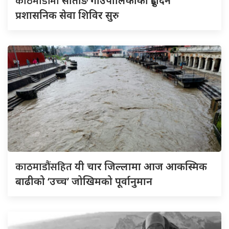
काठमाडौंमा
सोताङ गाउँपालिकाको दुईदिने
प्रशासनिक सेवा शिविर सुरु
काठमाडौंसहित
यी चार जिल्लामा आज आकस्मिक
बाढीको ‘उच्च’ जोखिमको पूर्वानुमान