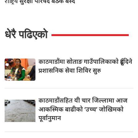
राष्ट्रिय
सुरक्षा परिषद बैठक बस्दै
धेरै पढिएको
काठमाडौंमा
सोताङ गाउँपालिकाको दुईदिने
प्रशासनिक सेवा शिविर सुरु
काठमाडौंसहित
यी चार जिल्लामा आज
आकस्मिक बाढीको ‘उच्च’ जोखिमको
पूर्वानुमान