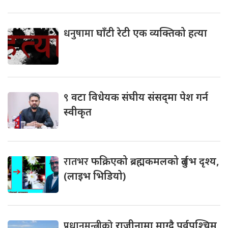
धनुषामा
घाँटी रेटी एक व्यक्तिको हत्या
९
वटा विधेयक संघीय संसद्‌मा पेश गर्न
स्वीकृत
रातभर
फक्रिएको ब्रह्मकमलको दुर्लभ दृश्य,
(लाइभ भिडियो)
प्रधानमन्त्रीको
राजीनामा माग्दै पूर्वपश्चिम