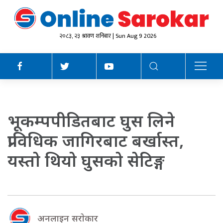
२०८३, २३ श्रावण शनिबार | Sun Aug 9 2026
भूकम्पपीडितबाट घुस लिने
प्राविधिक जागिरबाट बर्खास्त,
यस्ताे थियाे घुसकाे सेटिङ्ग
अनलाइन सराेकार