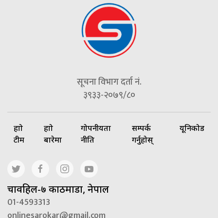
सूचना विभाग दर्ता नं.
३९३३-२०७९/८०
हाम्रो
हाम्रो
गोपनीयता
सम्पर्क
यूनिकोड
टीम
बारेमा
नीति
गर्नुहोस्
चावहिल-७ काठमाडौं, नेपाल
01-4593313
onlinesarokar@gmail.com