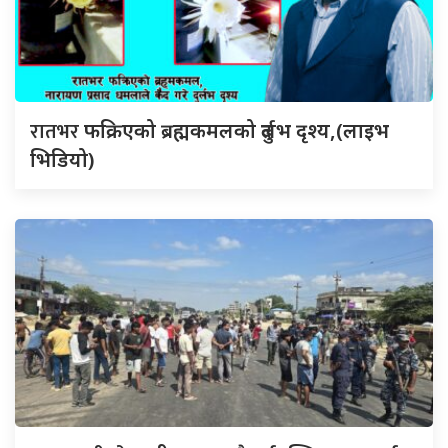
रातभर
फक्रिएको ब्रह्मकमलको दुर्लभ दृश्य,(लाइभ
भिडियो)